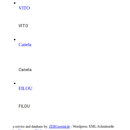
VITO
VITO
Canela
NOTFALL
Canela
FILOU
FILOU
a service and database by:
ZERGportal.de
- Wordpress XML-Schnittstelle