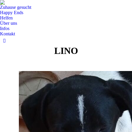
Zuhause gesucht
Happy Ends
Helfen
Über uns
Infos
Kontakt
Facebook
LINO
Seite
wird
in
einem
neuen
Fenster
geöffnet