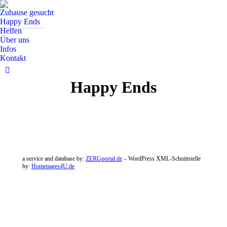
Zuhause gesucht
Happy Ends
Helfen
Über uns
Infos
Kontakt
Facebook
Happy Ends
Seite
wird
in
einem
neuen
Fenster
geöffnet
a service and database by:
ZERGportal.de
– WordPress XML-Schnittstelle
by:
Homepages4U.de