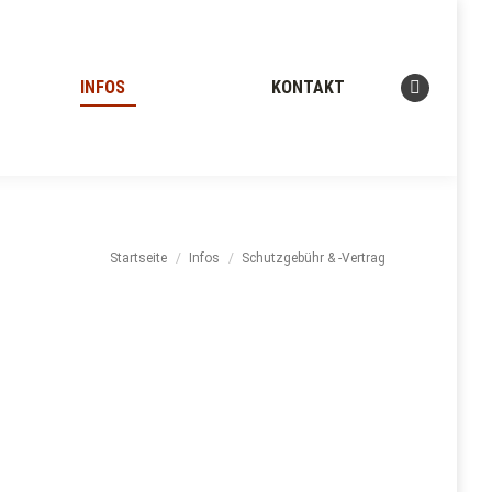
INFOS
KONTAKT
Facebook
Seite
wird
in
einem
neuen
Startseite
Infos
Schutzgebühr & -Vertrag
Fenster
geöffnet