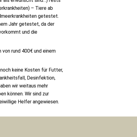
r als erwünscht sind…)Tests
erkrankheiten) – Tiere ab
lmeerkrankheiten getestet.
em Jahr getestet, da der
vorkommt und die
 von rund 400€ und einem
noch keine Kosten für Futter,
kheitsfall, Desinfektion,
haben wir weitaus mehr
en können. Wir sind zur
iwillige Helfer angewiesen.