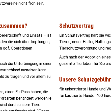
tzvereine nicht froh sein,
r zusammen?
Schutzvertrag
bereitschaft und Einsatz – ist
Ein Schutzvertrag hält die wic
nden die sich über Impfungen,
Tieres, neuer Halter, Haltun
n ggf. Operationen
Tierschutzverordnung und rege
Auch nach der Adoption eines T
uch die Unterbringung in einer
gesamte Tierleben für Sie und
Deutschland ausreisen kann.
eld zu tragen und vor allem zu
Unsere Schutzgebühr
für unkastrierte Hunde und W
n, einen Eu-Pass haben, die
für kastrierte Hunde: 400 Eur
arasiten behandelt werden je
 sind durch unsere Tiere