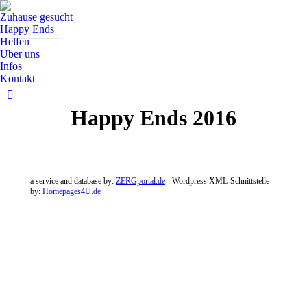
Zuhause gesucht
Happy Ends
Helfen
Über uns
Infos
Kontakt
Facebook
Happy Ends 2016
Seite
wird
in
einem
neuen
a service and database by:
ZERGportal.de
- Wordpress XML-Schnittstelle
by:
Homepages4U.de
Fenster
geöffnet